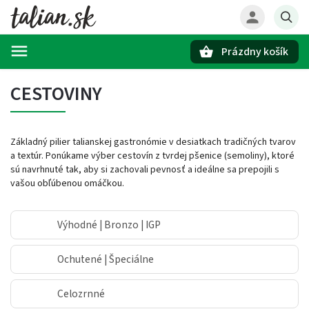
Prázdny košík
Hľadať
CESTOVINY
Základný pilier talianskej gastronómie v desiatkach tradičných tvarov
a textúr. Ponúkame výber cestovín z tvrdej pšenice (semoliny), ktoré
sú navrhnuté tak, aby si zachovali pevnosť a ideálne sa prepojili s
vašou obľúbenou omáčkou.
Výhodné | Bronzo | IGP
Ochutené | Špeciálne
Celozrnné