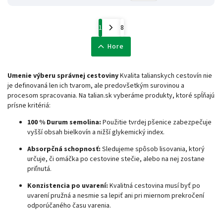
1
8
Hore
Umenie výberu správnej cestoviny
Kvalita talianskych cestovín nie
je definovaná len ich tvarom, ale predovšetkým surovinou a
procesom spracovania. Na talian.sk vyberáme produkty, ktoré spĺňajú
prísne kritériá:
100 % Durum semolina:
Použitie tvrdej pšenice zabezpečuje
vyšší obsah bielkovín a nižší glykemický index.
Absorpčná schopnosť:
Sledujeme spôsob lisovania, ktorý
určuje, či omáčka po cestovine stečie, alebo na nej zostane
priľnutá.
Konzistencia po uvarení:
Kvalitná cestovina musí byť po
uvarení pružná a nesmie sa lepiť ani pri miernom prekročení
odporúčaného času varenia.