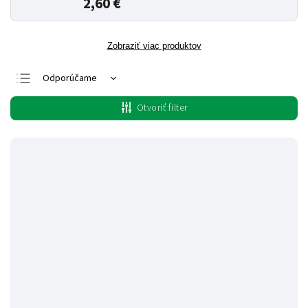
2,60 €
Zobraziť viac produktov
Odporúčame
Najlacnejšie
Otvoriť filter
Najdrahšie
Najpredávanejšie
Abecedne