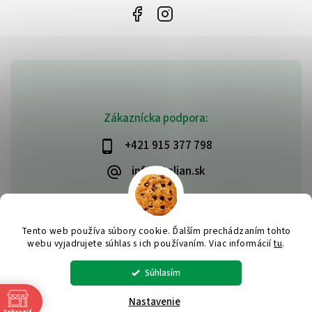
Zákaznícka podpora:
+421 915 377 798
info@talian.sk
Tento web používa súbory cookie. Ďalším prechádzaním tohto
Copyright 2026
talian.sk
. Všetky práva vyhradené.
webu vyjadrujete súhlas s ich používaním. Viac informácií
tu
.
Vytvořil
Shoptet
| Design
Shoptak.cz
Súhlasím
Nastavenie