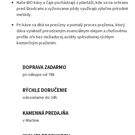
Naše BIO kávy a čaje pochádzajú z plantáží, kde sa na ochranu
pred škodcami a vyživovanie pôdy využívajú výlučne prírodné
metódy.
Pri káve sa dbá na precízny a pomalý proces praženia, ktorý
dáva vyniknúť prirodzeným esenciálnym olejom a chuťovému
profilu zŕn bez nežiaducej acidity spôsobenej rýchlym
komerčným pražením.
DOPRAVA ZADARMO
pri nákupe od 78€
RÝCHLE DORUČENIE
odosielame do 24h
KAMENNÁ PREDAJŇA
v Martine