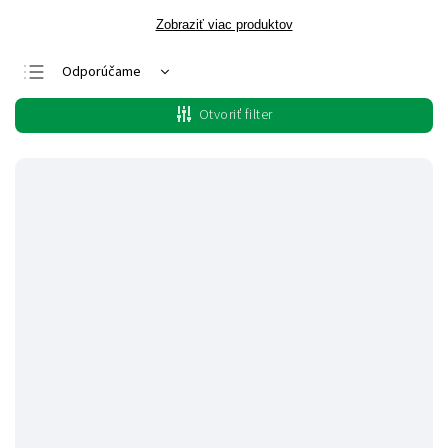
Zobraziť viac produktov
Odporúčame
Najlacnejšie
Otvoriť filter
Najdrahšie
Najpredávanejšie
Abecedne