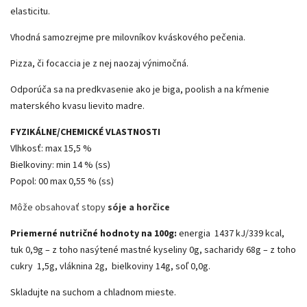
elasticitu.
Vhodná samozrejme pre milovníkov kváskového pečenia.
Pizza, či focaccia je z nej naozaj výnimočná.
Odporúča sa na predkvasenie ako je biga, poolish a na kŕmenie
materského kvasu lievito madre.
FYZIKÁLNE/CHEMICKÉ VLASTNOSTI
Vlhkosť: max 15,5 %
Bielkoviny: min 14 % (ss)
Popol: 00 max 0,55 % (ss)
Môže obsahovať stopy
sóje a horčice
Priemerné nutričné hodnoty na 100g:
energia 1437 kJ/339 kcal,
tuk 0,9g – z toho nasýtené mastné kyseliny 0g, sacharidy 68g – z toho
cukry 1,5g, vláknina 2g, bielkoviny 14g, soľ 0,0g.
Skladujte na suchom a chladnom mieste.