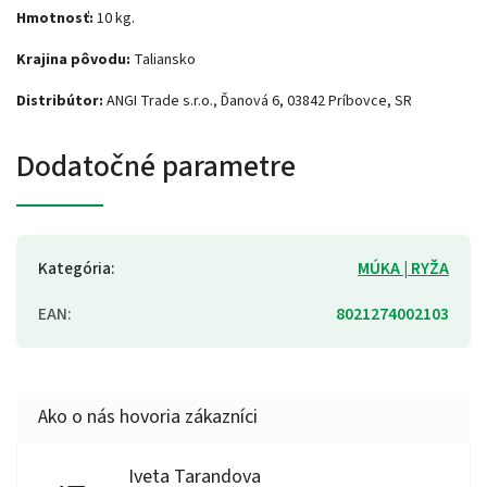
Hmotnosť:
10 kg.
Krajina pôvodu:
Taliansko
Distribútor:
ANGI Trade s.r.o., Ďanová 6, 03842 Príbovce, SR
Dodatočné parametre
Kategória
:
MÚKA | RYŽA
EAN
:
8021274002103
Iveta Tarandova