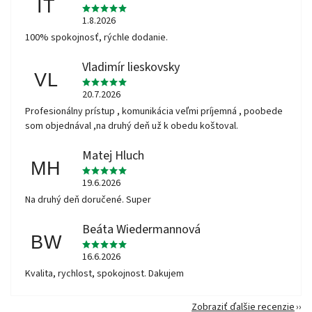
IT
1.8.2026
100% spokojnosť, rýchle dodanie.
Vladimír lieskovsky
VL
20.7.2026
Profesionálny prístup , komunikácia veľmi príjemná , poobede
som objednával ,na druhý deň už k obedu koštoval.
Matej Hluch
MH
19.6.2026
Na druhý deň doručené. Super
Beáta Wiedermannová
BW
16.6.2026
Kvalita, rychlost, spokojnost. Dakujem
Zobraziť ďalšie recenzie