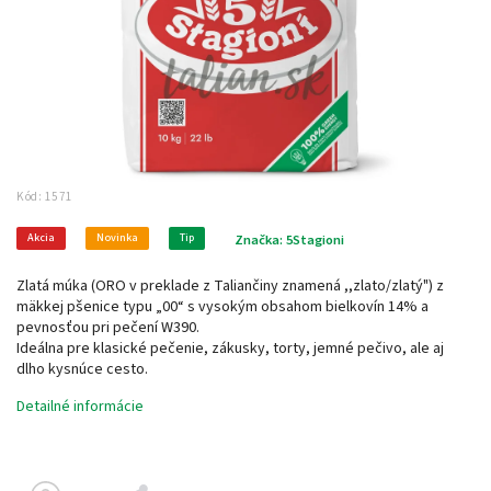
Kód:
1571
Akcia
Novinka
Tip
Značka:
5Stagioni
Zlatá múka
(ORO v preklade z Taliančiny znamená ,,zlato/zlatý")
z
mäkkej pšenice typu „00“ s vysokým obsahom bielkovín 14% a
pevnosťou pri pečení W390.
Ideálna pre klasické pečenie, zákusky, torty, jemné pečivo, ale aj
dlho kysnúce cesto.
Detailné informácie