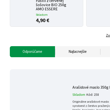
Fusilli z červenej
šošovice BIO 250g
AMO ESSERE
Skladom
4,90 €
Zo
Odporúčame
Najlacnejšie
Arašidové maslo 350g 
Skladom
Kód:
258
Originálne arašidové maslo
vyrobené z čerstvo pražený