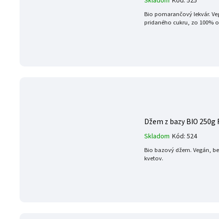
Skladom
Kód:
525
Bio pomarančový lekvár. Veg
pridaného cukru, zo 100% 
Džem z bazy BIO 250g R
Skladom
Kód:
524
Bio bazový džem. Vegán, be
kvetov.