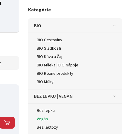
1L
Kategórie
BIO
BIO Cestoviny
BIO Sladkosti
BIO Káva a Čaj
e
BIO Mlieka | BIO Nápoje
BIO Rôzne produkty
BIO Múky
BEZ LEPKU | VEGÁN
Bez lepku
Vegán
Bez laktózy