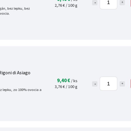
2,76 € / 100 g
án, bez lepku, bez
ovocia.
igoni di Asiago
9,40 €
/ ks
3,76 € / 100 g
z lepku, zo 100% ovocia a