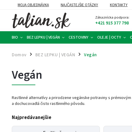
MOJA OBJEDNÁVKA
NAJČASTEJŠIE OTÁZKY
KONTAKTY
FORMULÁR NA ODSTÚPENIE OD ZMLUVY
Zákaznícka podpora:
+421 915 377 798
BIO
BEZ LEPKU | VEGÁN
CESTOVINY
OLEJE | OCTY
Domov
BEZ LEPKU | VEGÁN
Vegán
/
/
Vegán
Rastlinné alternatívy a prirodzene vegánske potraviny s prémiovým
a dochucovadlá čisto rastlinného pôvodu.
Najpredávanejšie