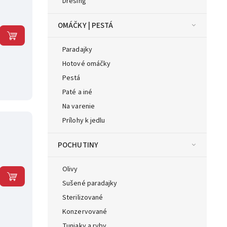
Dresing
OMÁČKY | PESTÁ
Paradajky
Hotové omáčky
Pestá
Paté a iné
Na varenie
Prílohy k jedlu
POCHUTINY
Olivy
Sušené paradajky
Sterilizované
Konzervované
Tuniaky a ryby