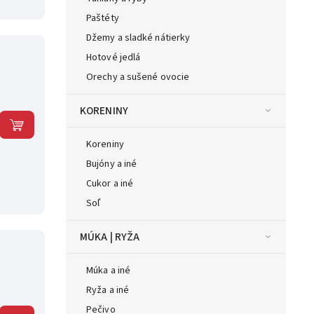
Paštéty
Džemy a sladké nátierky
Hotové jedlá
Orechy a sušené ovocie
KORENINY
Koreniny
Bujóny a iné
Cukor a iné
Soľ
MÚKA | RYŽA
Múka a iné
Ryža a iné
Pečivo