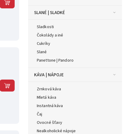
SLANÉ | SLADKÉ
Sladkosti
Čokolády a iné
Cukríky
Slané
Panettone | Pandoro
KÁVA | NÁPOJE
Zrnková káva
Mletá káva
Instantná káva
Čaj
Ovocné šťavy
Nealkoholické nápoje