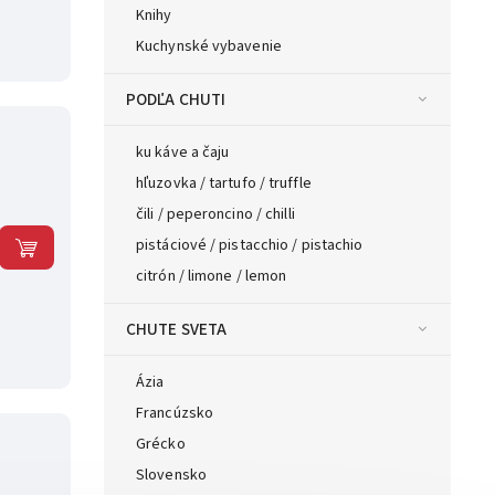
Knihy
Kuchynské vybavenie
PODĽA CHUTI
ku káve a čaju
hľuzovka / tartufo / truffle
čili / peperoncino / chilli
pistáciové / pistacchio / pistachio
citrón / limone / lemon
CHUTE SVETA
Ázia
Francúzsko
Grécko
Slovensko