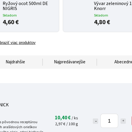
Ryžový ocot 500ml DE
Vývar zeleninový 
NIGRIS
Knorr
Skladom
Skladom
4,60 €
4,80 €
braziť viac produktov
Najdrahšie
Najpredávanejšie
Abecedn
NICK
10,40 €
/ ks
 s pôvodnou receptúrou
2,97 € / 100 g
ch arašídových orieškov