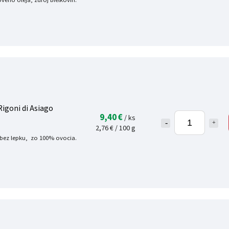
vého oleja, zdroj bielkovín.
igoni di Asiago
9,40 €
/ ks
2,76 € / 100 g
 bez lepku, zo 100% ovocia.