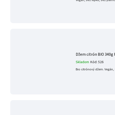
Vegán, bez lepku, bez palmo
Džem citrón BIO 340g R
Skladom
Kód:
526
Bio citrónový džem. Vegán,