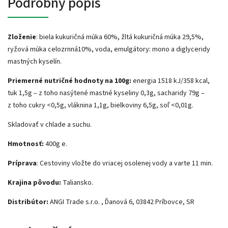
Podrobný popis
Zloženie
: biela kukuričná múka 60%, žltá kukuričná múka 29,5%,
ryžová múka celozrnná10%, voda, emulgátory: mono a diglyceridy
mastných kyselín.
Priemerné nutričné hodnoty na 100g:
energia 1518 kJ/358 kcal,
tuk 1,5g – z toho nasýtené mastné kyseliny 0,3g, sacharidy 79g –
z toho cukry <0,5g, vláknina 1,1g, bielkoviny 6,5g, soľ <0,01g.
Skladovať v chlade a suchu.
Hmotnosť:
400g e.
Príprava
: Cestoviny vložte do vriacej osolenej vody a varte 11 min.
Krajina pôvodu:
Taliansko.
Distribútor:
ANGI Trade s.r.o. , Ďanová 6, 03842 Príbovce, SR