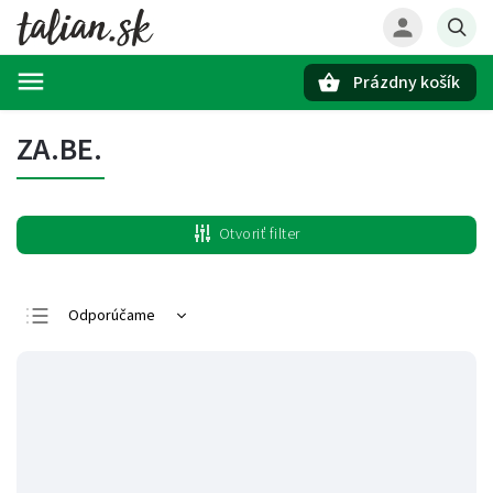
Prázdny košík
Hľadať
ZA.BE.
Otvoriť filter
Odporúčame
Najlacnejšie
Najdrahšie
Najpredávanejšie
Abecedne