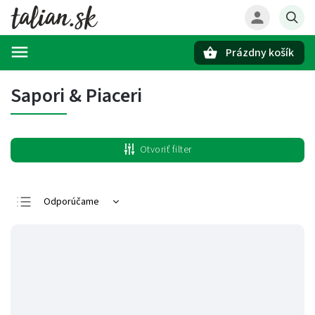
Prázdny košík
Hľadať
Sapori & Piaceri
Otvoriť filter
Odporúčame
Najlacnejšie
Najdrahšie
Najpredávanejšie
Abecedne