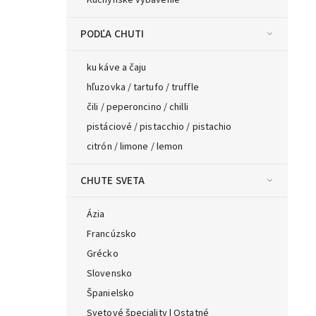
Kuchynské vybavenie
PODĽA CHUTI
ku káve a čaju
hľuzovka / tartufo / truffle
čili / peperoncino / chilli
pistáciové / pistacchio / pistachio
citrón / limone / lemon
CHUTE SVETA
Ázia
Francúzsko
Grécko
Slovensko
Španielsko
Svetové špeciality | Ostatné