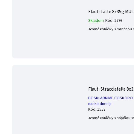
Flauti Latte 8x35g MU
Skladom
Kód:
1798
Jemné koláčiky s mliečnou n
Flauti Stracciatella 
DOSKLADNÍME ČOSKORO (
naskladnení)
Kód:
1553
Jemné koláčiky s náplňou str