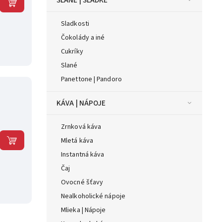
SLANÉ | SLADKÉ
Sladkosti
Čokolády a iné
Cukríky
Slané
Panettone | Pandoro
KÁVA | NÁPOJE
Zrnková káva
Mletá káva
Instantná káva
Čaj
Ovocné šťavy
Nealkoholické nápoje
Mlieka | Nápoje