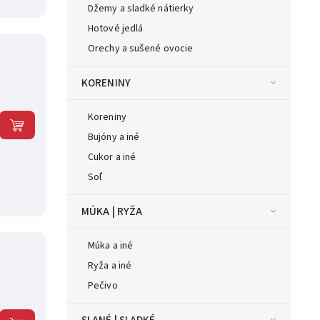
Džemy a sladké nátierky
Hotové jedlá
Orechy a sušené ovocie
KORENINY
Koreniny
Bujóny a iné
Cukor a iné
Soľ
MÚKA | RYŽA
Múka a iné
Ryža a iné
Pečivo