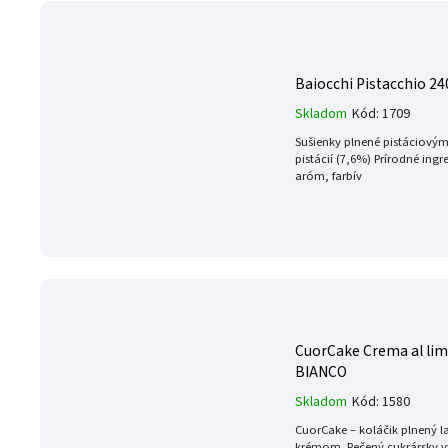
Baiocchi Pistacchio 
Skladom
Kód:
1709
Sušienky plnené pistáciov
pistácií (7,6%) Prírodné ing
aróm, farbív
CuorCake Crema al li
BIANCO
Skladom
Kód:
1580
CuorCake – koláčik plnený
krémom. Pečený cukrársky v