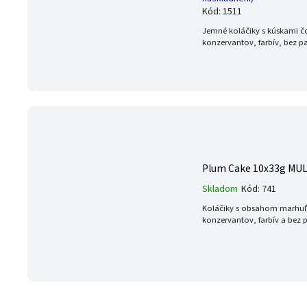
Kód:
1511
Jemné koláčiky s kúskami čo
konzervantov, farbív, bez 
Plum Cake 10x33g MU
Skladom
Kód:
741
Koláčiky s obsahom marhuľ
konzervantov, farbív a bez