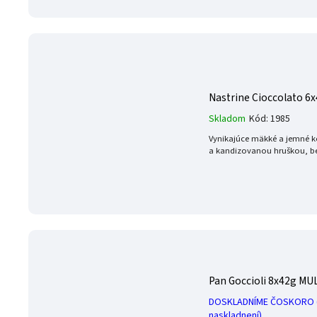
Nastrine Cioccolato 
Skladom
Kód:
1985
Vynikajúce mäkké a jemné k
a kandizovanou hruškou, be
Pan Goccioli 8x42g M
DOSKLADNÍME ČOSKORO (
naskladnení)