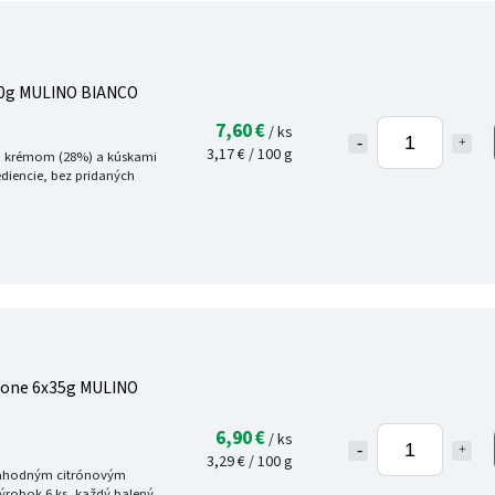
240g MULINO BIANCO
7,60 €
/ ks
3,17 € / 100 g
ým krémom (28%) a kúskami
rediencie, bez pridaných
mone 6x35g MULINO
6,90 €
/ ks
3,29 € / 100 g
 lahodným citrónovým
ýrobok 6 ks, každý balený