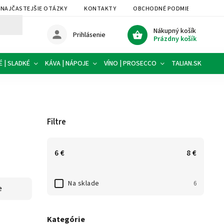
NAJČASTEJŠIE OTÁZKY
KONTAKTY
OBCHODNÉ PODMIENKY
P
Nákupný košík
Prihlásenie
Prázdny košík
É | SLADKÉ
KÁVA | NÁPOJE
VÍNO | PROSECCO
TALIAN.SK
PO
Filtre
6
€
8
€
Na sklade
6
e
Kategórie