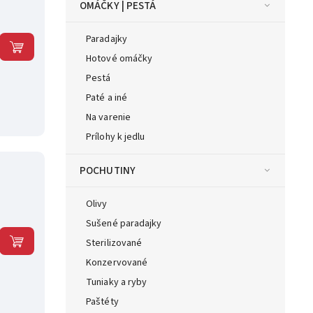
OMÁČKY | PESTÁ
Paradajky
Hotové omáčky
Pestá
Paté a iné
Na varenie
Prílohy k jedlu
POCHUTINY
Olivy
Sušené paradajky
Sterilizované
Konzervované
Tuniaky a ryby
Paštéty