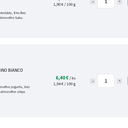
1,90 € / 100 g
kolády, 8 ks Bez
palmového tuku.
LINO BIANCO
6,40 €
/ ks
1,94 € / 100 g
ového jogurtu, bez
 palmového oleja.