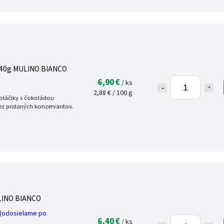
6x40g MULINO BIANCO
6,90 €
/ ks
2,88 € / 100 g
oláčiky s čokoládou
z pridaných konzervantov.
ULINO BIANCO
odosielame po
6,40 €
/ ks