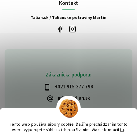
Kontakt
Talian.sk / Talianske potraviny Martin
Zákaznícka podpora:
+421 915 377 798
info@talian.sk
Tento web používa súbory cookie. Ďalším prechádzaním tohto
Copyright 2026
talian.sk
. Všetky práva vyhradené.
webu vyjadrujete súhlas s ich používaním. Viac informácií
tu
.
Vytvořil
Shoptet
| Design
Shoptak.cz