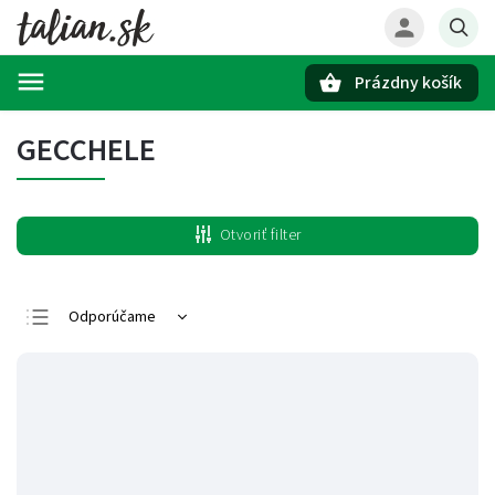
Prázdny košík
Hľadať
GECCHELE
Otvoriť filter
Odporúčame
Najlacnejšie
Najdrahšie
Najpredávanejšie
Abecedne