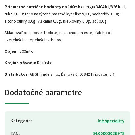
Priemerné nutričné hodnoty na 100ml:
energia 3404 kJ/826 kcal,
tuk 92g – z toho nasýtené mastné kyseliny 9,8g, sacharidy 0,0g -
z toho cukry 0,0g, vláknina 0,0g, bielkoviny 0,0g, soľ 0,0g.
Skladovať pri izbovej teplote, na suchom mieste, ďaleko od
svetelných a tepelných zdrojov.
Objem:
500ml e
.
Krajina pôvodu:
Rakúsko.
Distribútor:
ANGI Trade s.r.o., Ďanová 6, 03842 Príbovce, SR
Dodatočné parametre
Kategória
:
Iné špeciality
EAN
:
9100000026978