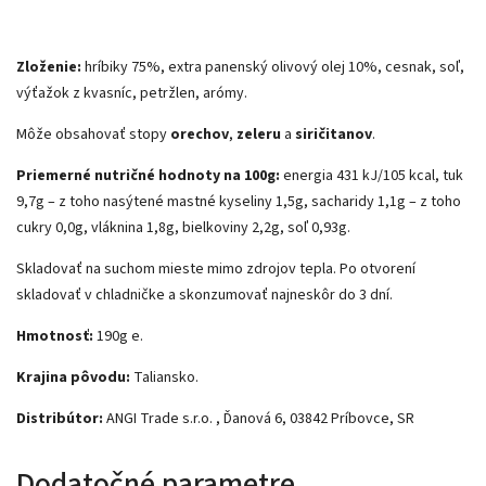
Zloženie:
hríbiky 75%, extra panenský olivový olej 10%, cesnak, soľ,
výťažok z kvasníc, petržlen, arómy.
Môže obsahovať stopy
orechov
,
zeleru
a
siričitanov
.
Priemerné nutričné hodnoty na 100g:
energia 431 kJ/105 kcal, tuk
9,7g – z toho nasýtené mastné kyseliny 1,5g, sacharidy 1,1g – z toho
cukry 0,0g, vláknina 1,8g, bielkoviny 2,2g, soľ 0,93g.
Skladovať na suchom mieste mimo zdrojov tepla. Po otvorení
skladovať v chladničke a skonzumovať najneskôr do 3 dní.
Hmotnosť:
190g e.
Krajina pôvodu:
Taliansko.
Distribútor:
ANGI Trade s.r.o. , Ďanová 6, 03842 Príbovce, SR
Dodatočné parametre