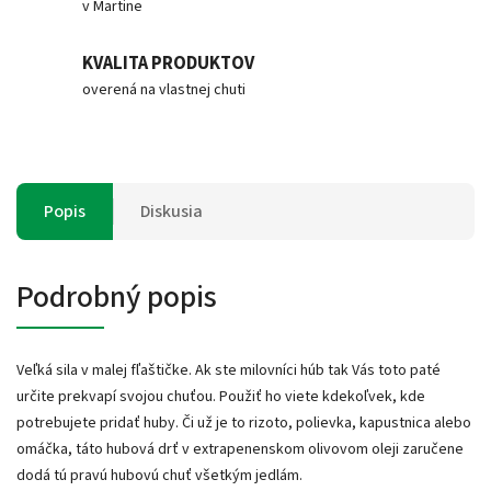
v Martine
KVALITA PRODUKTOV
overená na vlastnej chuti
Popis
Diskusia
Podrobný popis
Veľká sila v malej fľaštičke. Ak ste milovníci húb tak Vás toto paté
určite prekvapí svojou chuťou. Použiť ho viete kdekoľvek, kde
potrebujete pridať huby. Či už je to rizoto, polievka, kapustnica alebo
omáčka, táto hubová drť v extrapenenskom olivovom oleji zaručene
dodá tú pravú hubovú chuť všetkým jedlám.