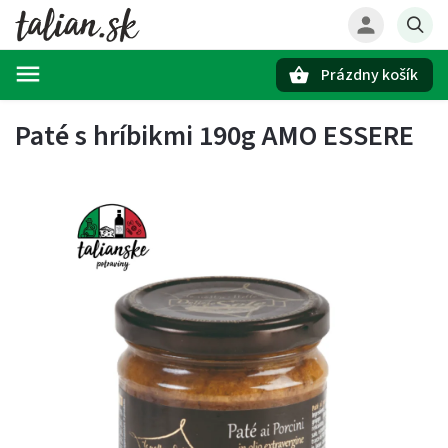
Prázdny košík
Hľadať
Paté s hríbikmi 190g AMO ESSERE