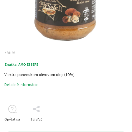
Kód:
96
Značka:
AMO ESSERE
V extra panenskom olivovom oleji (10%).
Detailné informácie
Opýtať sa
Zdieľať