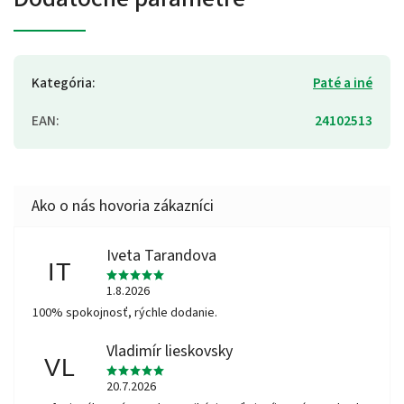
Kategória
:
Paté a iné
EAN
:
24102513
Iveta Tarandova
IT
1.8.2026
100% spokojnosť, rýchle dodanie.
Vladimír lieskovsky
VL
20.7.2026