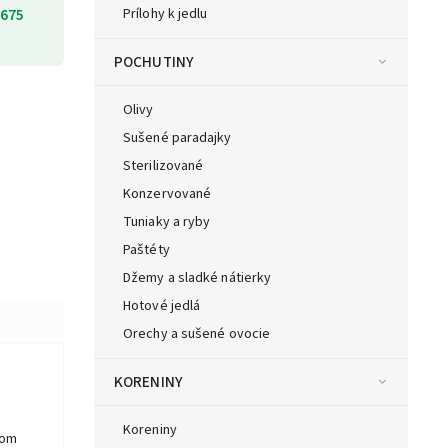
675
Prílohy k jedlu
POCHUTINY
Olivy
Sušené paradajky
Sterilizované
Konzervované
Tuniaky a ryby
Paštéty
Džemy a sladké nátierky
Hotové jedlá
Orechy a sušené ovocie
KORENINY
Koreniny
som