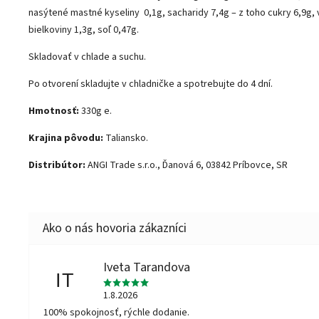
nasýtené mastné kyseliny 0,1g, sacharidy 7,4g – z toho cukry 6,9g, v
bielkoviny 1,3g, soľ 0,47g.
Skladovať v chlade a suchu.
Po otvorení skladujte v chladničke a spotrebujte do 4 dní.
Hmotnosť:
330g e.
Krajina pôvodu:
Taliansko.
Distribútor:
ANGI Trade s.r.o., Ďanová 6, 03842 Príbovce, SR
Iveta Tarandova
IT
1.8.2026
100% spokojnosť, rýchle dodanie.