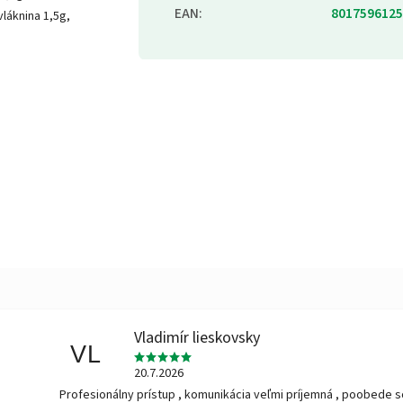
EAN
:
8017596125
láknina 1,5g,
Vladimír lieskovsky
VL
20.7.2026
Profesionálny prístup , komunikácia veľmi príjemná , poobede 