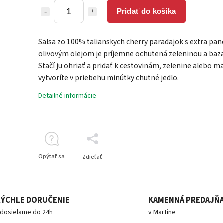
Pridať do košíka
Salsa zo 100% talianskych cherry paradajok s extra p
olivovým olejom je príjemne ochutená zeleninou a baza
Stačí ju ohriať a pridať k cestovinám, zelenine alebo m
vytvoríte v priebehu minútky chutné jedlo.
Detailné informácie
Opýtať sa
Zdieľať
RÝCHLE DORUČENIE
KAMENNÁ PREDAJŇ
dosielame do 24h
v Martine