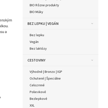
BIO Rôzne produkty
BIO Múky
anenským
BEZ LEPKU | VEGÁN
lkou.
äsu a
Bez lepku
Vegán
Bez laktózy
CESTOVINY
Výhodné | Bronzo | IGP
Ochutené | Špeciálne
Celozrnné
Polievkové
A
Bezlepkové
XXL