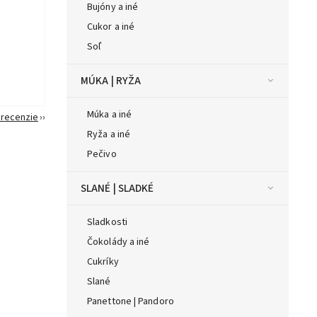
Bujóny a iné
Cukor a iné
Soľ
MÚKA | RYŽA
Múka a iné
 recenzie
Ryža a iné
Pečivo
SLANÉ | SLADKÉ
Sladkosti
Čokolády a iné
Cukríky
Slané
Panettone | Pandoro