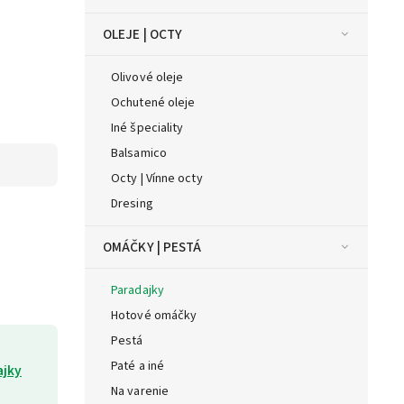
OLEJE | OCTY
Olivové oleje
Ochutené oleje
Iné špeciality
Balsamico
Octy | Vínne octy
Dresing
OMÁČKY | PESTÁ
Paradajky
Hotové omáčky
Pestá
Paté a iné
ajky
Na varenie