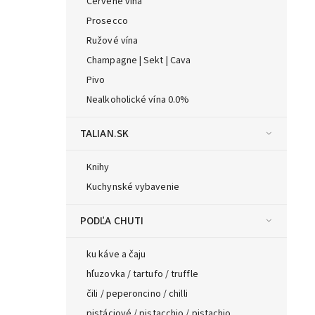
Červené vína
Prosecco
Ružové vína
Champagne | Sekt | Cava
Pivo
Nealkoholické vína 0.0%
TALIAN.SK
Knihy
Kuchynské vybavenie
PODĽA CHUTI
ku káve a čaju
hľuzovka / tartufo / truffle
čili / peperoncino / chilli
pistáciové / pistacchio / pistachio