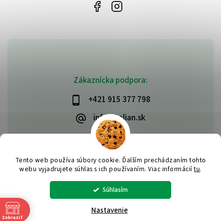
Zákaznícka podpora:
+421 915 377 798
info@talian.sk
Tento web používa súbory cookie. Ďalším prechádzaním tohto
Copyright 2026
talian.sk
. Všetky práva vyhradené.
webu vyjadrujete súhlas s ich používaním. Viac informácií
tu
.
Vytvořil
Shoptet
| Design
Shoptak.cz
Súhlasím
Nastavenie
Zobraziť