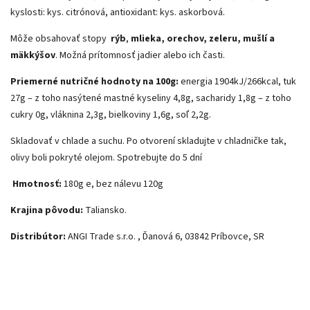
kyslosti: kys. citrónová, antioxidant: kys. askorbová.
Môže obsahovať stopy
rýb
,
mlieka, orechov, zeleru, mušlí a
mäkkýšov
. Možná prítomnosť jadier alebo ich časti.
Priemerné nutričné hodnoty na 100g:
energia 1904kJ/266kcal, tuk
27g – z toho nasýtené mastné kyseliny 4,8g, sacharidy 1,8g – z toho
cukry 0g, vláknina 2,3g, bielkoviny 1,6g, soľ 2,2g.
Skladovať v chlade a suchu. Po otvorení skladujte v chladničke tak,
olivy boli pokryté olejom. Spotrebujte do 5 dní
Hmotnosť:
180g e, bez nálevu 120g
Krajina pôvodu:
Taliansko.
Distribútor:
ANGI Trade s.r.o. , Ďanová 6, 03842 Príbovce, SR