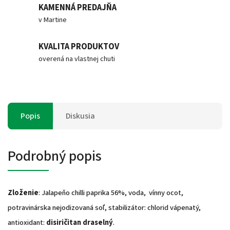
KAMENNÁ PREDAJŇA
v Martine
KVALITA PRODUKTOV
overená na vlastnej chuti
Popis
Diskusia
Podrobný popis
Zloženie
: Jalapeňo chilli paprika 56%, voda, vínny ocot,
potravinárska nejodizovaná soľ, stabilizátor: chlorid vápenatý,
antioxidant:
disiričitan draselný
.