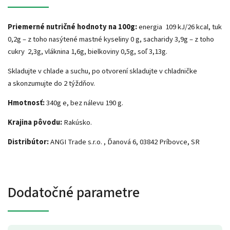
Priemerné nutričné hodnoty na 100g:
energia 109 kJ/26 kcal, tuk
0,2g – z toho nasýtené mastné kyseliny 0 g, sacharidy 3,9g – z toho
cukry 2,3g, vláknina 1,6g, bielkoviny 0,5g, soľ 3,13g.
Skladujte v chlade a suchu, po otvorení skladujte v chladničke
a skonzumujte do 2 týždňov.
Hmotnosť:
340g e, bez nálevu 190 g.
Krajina pôvodu:
Rakúsko.
Distribútor:
ANGI Trade s.r.o. , Ďanová 6, 03842 Príbovce, SR
Dodatočné parametre