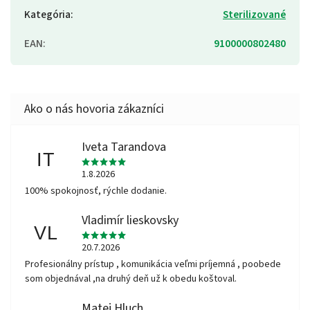
Kategória
:
Sterilizované
EAN
:
9100000802480
Iveta Tarandova
IT
1.8.2026
100% spokojnosť, rýchle dodanie.
Vladimír lieskovsky
VL
20.7.2026
Profesionálny prístup , komunikácia veľmi príjemná , poobede
som objednával ,na druhý deň už k obedu koštoval.
Matej Hluch