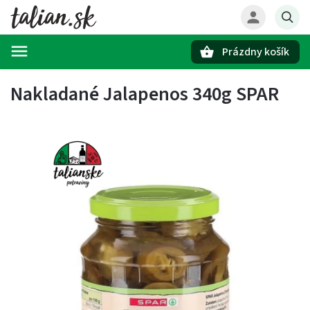
Prázdny košík
Hľadať
Nakladané Jalapenos 340g SPAR