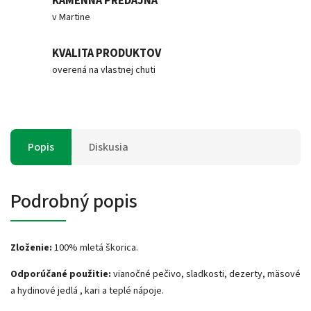
KAMENNÁ PREDAJŇA
v Martine
KVALITA PRODUKTOV
overená na vlastnej chuti
Popis
Diskusia
Podrobný popis
Zloženie:
100% mletá škorica.
Odporúčané použitie:
vianočné pečivo, sladkosti, dezerty, mäsové
a hydinové jedlá , kari a teplé nápoje.