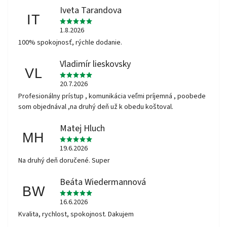
Iveta Tarandova
IT
1.8.2026
100% spokojnosť, rýchle dodanie.
Vladimír lieskovsky
VL
20.7.2026
Profesionálny prístup , komunikácia veľmi príjemná , poobede
som objednával ,na druhý deň už k obedu koštoval.
Matej Hluch
MH
19.6.2026
Na druhý deň doručené. Super
Beáta Wiedermannová
BW
16.6.2026
Kvalita, rychlost, spokojnost. Dakujem