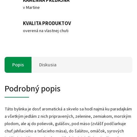
KAMENNÁ PREDAJŇA
v Martine
KVALITA PRODUKTOV
overená na vlastnej chuti
Popis
Diskusia
Podrobný popis
Táto bylinka je dosť aromatická a skvelo sa hodí
najmä ku paradajkám
a všetkým jedlám z nich pripravených, zelenine, zemiakom, morským
plodom, ale aj do polievok, gulášov, pod mäso
(zvlášť podčiarkuje
chuť jahňacieho a teľacieho mäsa),
do šalátov, omáčok, syrových