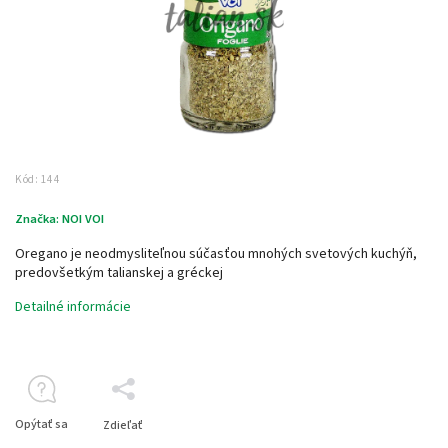
Kód:
144
Značka:
NOI VOI
Oregano je neodmysliteľnou súčasťou mnohých svetových kuchýň,
predovšetkým talianskej a gréckej
Detailné informácie
Opýtať sa
Zdieľať