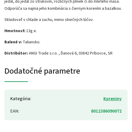
jedál, do jedál zo strukovín, rozličných plniek či do mletého mäsa
.
Odporúča sa najmä jeho kombinácia s čiernym korením a bazalkou.
Skladovať v chlade a suchu, mimo slnečných lúčov.
Hmotnosť:
13g e.
Balené v:
Taliansko.
Distribútor:
ANGI Trade s.r.o. , Ďanová 6, 03842 Príbovce, SR
Dodatočné parametre
Kategória
:
Koreniny
EAN
:
8012386090072