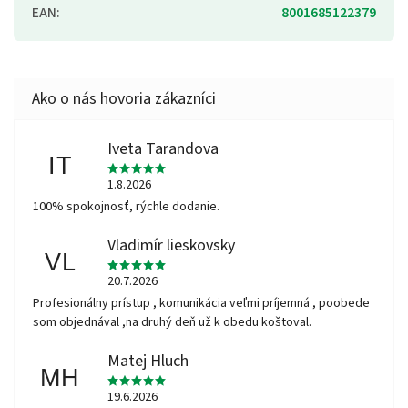
EAN
:
8001685122379
Iveta Tarandova
IT
1.8.2026
100% spokojnosť, rýchle dodanie.
Vladimír lieskovsky
VL
20.7.2026
Profesionálny prístup , komunikácia veľmi príjemná , poobede
som objednával ,na druhý deň už k obedu koštoval.
Matej Hluch
MH
19.6.2026