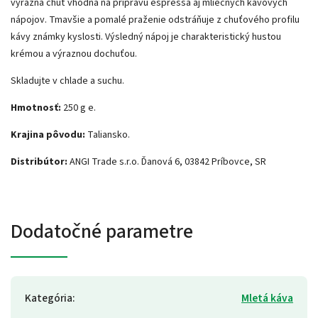
výrazná chuť vhodná na prípravu espressa aj mliečnych kávových
nápojov. Tmavšie a pomalé praženie odstráňuje z chuťového profilu
kávy známky kyslosti. Výsledný nápoj je charakteristický hustou
krémou a výraznou dochuťou.
Skladujte v chlade a suchu.
Hmotnosť:
250 g e.
Krajina pôvodu:
Taliansko.
Distribútor:
ANGI Trade s.r.o. Ďanová 6, 03842 Príbovce, SR
Dodatočné parametre
Kategória
:
Mletá káva