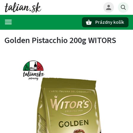
Prázdny košík
Hľadať
Golden Pistacchio 200g WITORS