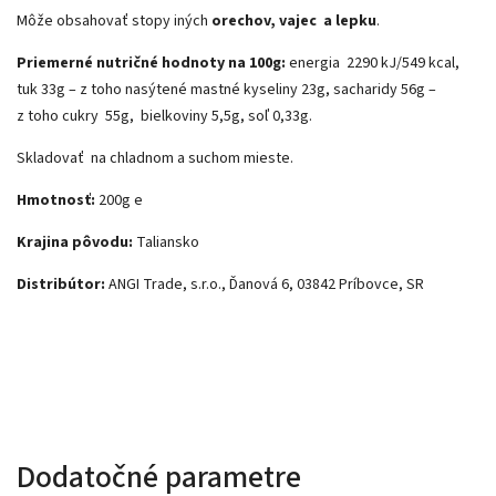
Môže obsahovať stopy iných
orechov, vajec a
lepku
.
Priemerné nutričné hodnoty na 100g:
energia 2290 kJ/549 kcal,
tuk 33g – z toho nasýtené mastné kyseliny 23g, sacharidy 56g –
z toho cukry 55g, bielkoviny 5,5g, soľ 0,33g.
Skladovať na chladnom a suchom mieste.
Hmotnosť:
200g e
Krajina pôvodu:
Taliansko
Distribútor:
ANGI Trade, s.r.o., Ďanová 6, 03842 Príbovce, SR
Dodatočné parametre