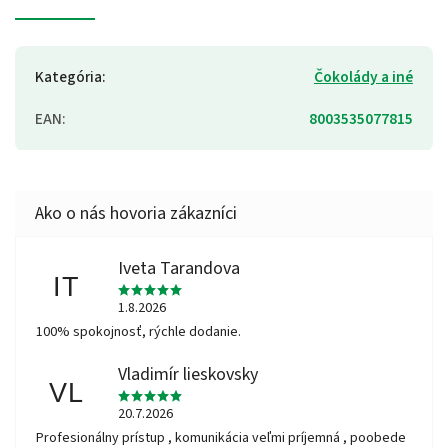
Kategória
:
Čokolády a iné
EAN
:
8003535077815
Iveta Tarandova
IT
1.8.2026
100% spokojnosť, rýchle dodanie.
Vladimír lieskovsky
VL
20.7.2026
Profesionálny prístup , komunikácia veľmi príjemná , poobede