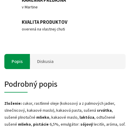
KAMENNÁ PREDAJŇA
v Martine
KVALITA PRODUKTOV
overená na vlastnej chuti
Popis
Diskusia
Podrobný popis
Zloženie:
cukor, rastlinné oleje (kokosový a z palmových jadier,
slnečnicový, kakaové maslo), kakaová pasta, sušená
srvátka
,
sušené plnotučné
mlieko
, kakaové maslo,
laktóza
, odtučnené
sušené
mlieko
,
pistácie
6,5%, emulgátor:
sójový
lecitín, aróma, soľ.