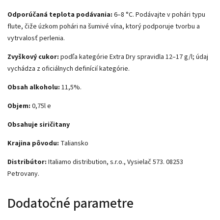
Odporúčaná teplota podávania:
6–8 °C. Podávajte v pohári typu
flute, čiže úzkom pohári na šumivé vína, ktorý podporuje tvorbu a
vytrvalosť perlenia.
Zvyškový cukor:
podľa kategórie Extra Dry spravidla 12–17 g/l; údaj
vychádza z oficiálnych definícií kategórie.
Obsah alkoholu:
11,5%.
Objem:
0,75l e
Obsahuje siričitany
Krajina pôvodu:
Taliansko
Distribútor:
Italiamo distribution, s.r.o., Vysielač 573. 08253
Petrovany.
Dodatočné parametre