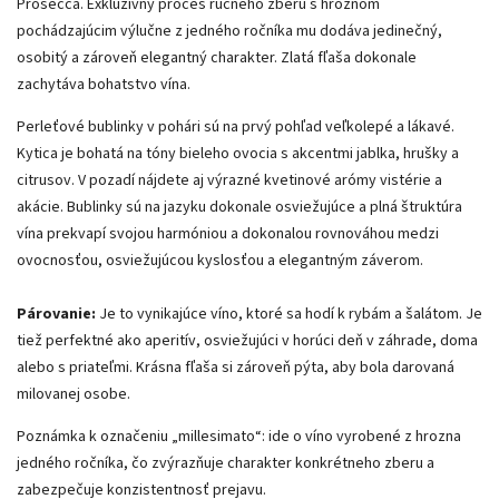
Prosecca. Exkluzívny proces ručného zberu s hroznom
pochádzajúcim výlučne z jedného ročníka mu dodáva jedinečný,
osobitý a zároveň elegantný charakter. Zlatá fľaša dokonale
zachytáva bohatstvo vína.
Perleťové bublinky v pohári sú na prvý pohľad veľkolepé a lákavé.
Kytica je bohatá na tóny bieleho ovocia s akcentmi jablka, hrušky a
citrusov. V pozadí nájdete aj výrazné kvetinové arómy vistérie a
akácie. Bublinky sú na jazyku dokonale osviežujúce a plná štruktúra
vína prekvapí svojou harmóniou a dokonalou rovnováhou medzi
ovocnosťou, osviežujúcou kyslosťou a elegantným záverom.
Párovanie:
Je to vynikajúce víno, ktoré sa hodí k rybám a šalátom. Je
tiež perfektné ako aperitív, osviežujúci v horúci deň v záhrade, doma
alebo s priateľmi. Krásna fľaša si zároveň pýta, aby bola darovaná
milovanej osobe.
Poznámka k označeniu „millesimato“: ide o víno vyrobené z hrozna
jedného ročníka, čo zvýrazňuje charakter konkrétneho zberu a
zabezpečuje konzistentnosť prejavu.