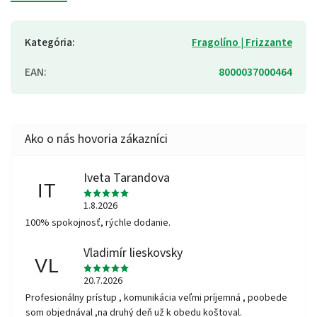
Kategória
:
Fragolíno | Frizzante
EAN
:
8000037000464
Iveta Tarandova
IT
1.8.2026
100% spokojnosť, rýchle dodanie.
Vladimír lieskovsky
VL
20.7.2026
Profesionálny prístup , komunikácia veľmi príjemná , poobede
som objednával ,na druhý deň už k obedu koštoval.